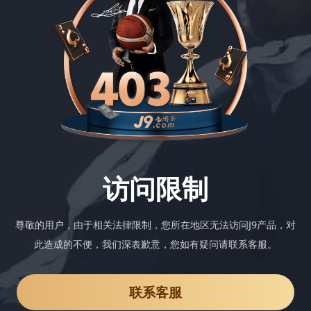
访问限制
尊敬的用户，由于相关法律限制，您所在地区无法访问J9产品，对
此造成的不便，我们深表歉意，您如有疑问请联系客服。
联系客服